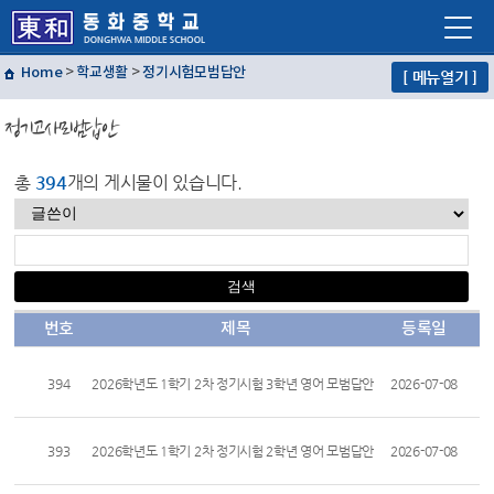
Home
>
학교생활
>
정기시험모범답안
[ 메뉴열기 ]
학교소개
정기고사모범답안
학교생활
교육프로그램
총
394
개의 게시물이 있습니다.
자유학년제
학교혁신
열린마당
번호
제목
등록일
교사마당
394
2026학년도 1학기 2차 정기시험 3학년 영어 모범답안
2026-07-08
393
2026학년도 1학기 2차 정기시험 2학년 영어 모범답안
2026-07-08