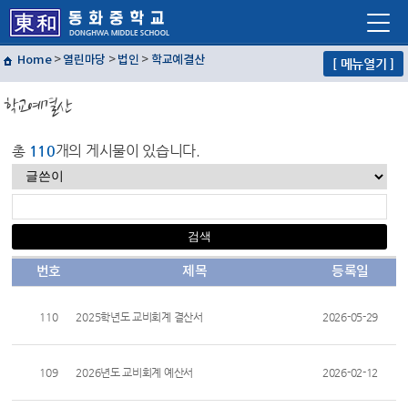
Home
>
열린마당
>
법인
>
학교예결산
[ 메뉴열기 ]
학교소개
학교예결산
학교생활
교육프로그램
총
110
개의 게시물이 있습니다.
자유학년제
학교혁신
열린마당
번호
제목
등록일
교사마당
110
2025학년도 교비회계 결산서
2026-05-29
109
2026년도 교비회계 예산서
2026-02-12