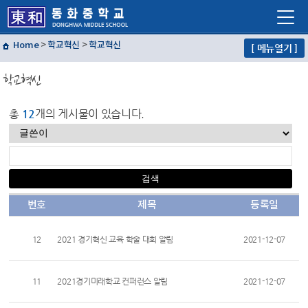
Home
>
학교혁신
>
학교혁신
[ 메뉴열기 ]
학교소개
학교혁신
학교생활
교육프로그램
총
12
개의 게시물이 있습니다.
자유학년제
학교혁신
열린마당
번호
제목
등록일
교사마당
12
2021 경기혁신 교육 학술 대회 알림
2021-12-07
11
2021경기미래학교 컨퍼런스 알림
2021-12-07