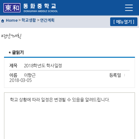
Home
>
학교생활
>
연간계획
[ 메뉴열기 ]
학교소개
연간계획
학교생활
교육프로그램
자유학년제
제목
2018학년도 학사일정
학교혁신
이름
이향근
등록일
2018-03-05
열린마당
교사마당
학교 상황에 따라 일정은 변경될 수 있음을 알려드립니다.