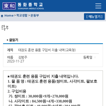
Home
>
학교생활
>
운동부
[ 메뉴열기 ]
학교소개
운동부
학교생활
교육프로그램
자유학년제
제목
태권도 훈련 용품 구입비 지출 내역(교육청)
학교혁신
이름
김범주
등록일
2023-11-27
열린마당
교사마당
태권도 훈련 용품 구입비 지출 내역입니다
.
■
1.
물 품 명
:
태권도 훈련 용품
(
쌍미트
,
사각미트
,
팔보호
미트
)
2.
구입비용
가
.
쌍미트
: 30,000
원
×9
개
=270,000
원
나
.
사각미트
: 84,500
원
×4
개
=338,000
원