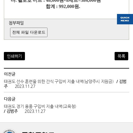
다
.
팔보호 미트
: 48,000
원
×8
세트
=384,000
원
합계
: 992,000
원
.
첨부파일
전체 파일 다운로드
인쇄하기
목록
이전글
태권도 선수 훈련을 위한 간식 구입비 지출 내역(남양주시 지원금)
/ 김범
주
2023.11.27
다음글
태권도 경기 용품 구입비 지출 내역(교육청)
/ 김범주
2023.11.27