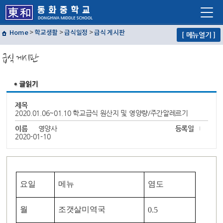
Home
>
학교생활
>
급식일정
>
급식 게시판
[ 메뉴열기 ]
학교소개
급식 게시판
학교생활
교육프로그램
자유학년제
제목
2020.01.06~01.10 학교급식 원산지 및 영양량/주간알레르기
학교혁신
이름
영양사
등록일
열린마당
2020-01-10
교사마당
요일
메뉴
염도
월
조갯살미역국
0.5