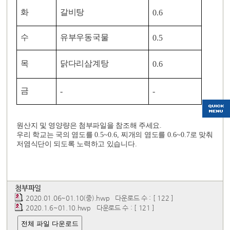
화
갈비탕
0.6
수
유부우동국물
0.5
목
닭다리삼계탕
0.6
금
-
-
원산지 및 영양량은 첨부파일을 참조해 주세요
.
우리 학교는 국의 염도를
0.5~0.6,
찌개의 염도를
0.6~0.7
로 맞춰
저염식단이 되도록 노력하고 있습니다
.
첨부파일
2020.01.06~01.10(중).hwp
다운로드 수 : [ 122 ]
2020.1.6~01.10.hwp
다운로드 수 : [ 121 ]
전체 파일 다운로드