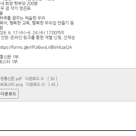
관내 희망 학부모 200명
배우 겸 작가 정은표
내용
하루를 꿈꾸는 허술한 우리
육아, 행복한 교육, 행복한 우리집 만들기 등
신청
6. 6. 17.(수)~6. 24.(수) 17:00까지
 선정: 온라인 링크를 통한 개별 신청, 선착순
tps://forms.gle/rPUi6wvLnBWnkzaQA
통신문 1부.
스터 1부.
가정통신문.pdf
다운로드 수 : [ 50 ]
홍보포스터.png
다운로드 수 : [ 45 ]
 다운로드