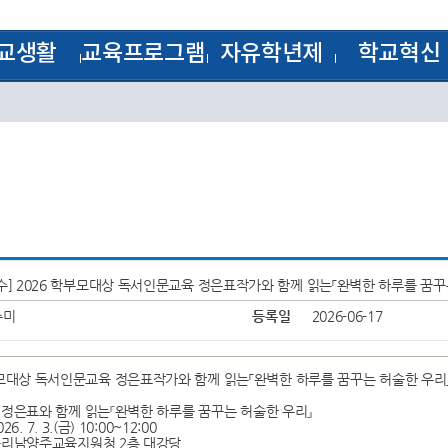
교생활
교육프로그램
자유학년제
학교혁신
방과후학교
1학년
학교혁신
 기출문제
꿈의 학교
2학년
혁신공감학교
모범답안
학습자료실
3학년
전문적 학습 공동체
학교평가
계획
교원능력개발평가
양식
림
J-Nos)
수] 2026 학부모대상 독서인문교육 정은표작가와 함께 읽는「완벽한 하루를 꿈꾸
케스트라
수미
등록일
2026-06-17
부모대상 독서인문교육 정은표작가와 함께 읽는「완벽한 하루를 꿈꾸는 허술한 우리
: 정은표와 함께 읽는『완벽한 하루를 꿈꾸는 허술한 우리』
26. 7. 3.(금) 10:00~12:00
 구리남양주교육지원청 2층 대강당