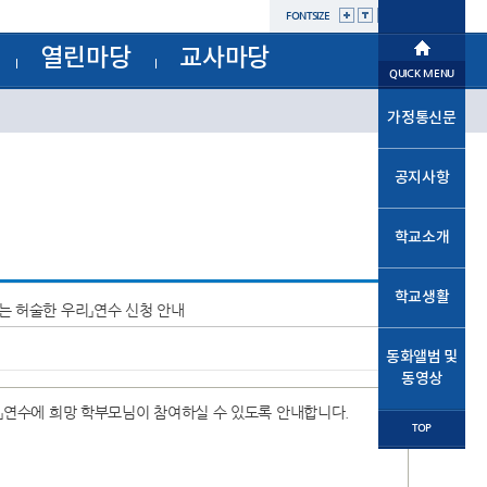
FONTSIZE
열린마당
교사마당
학교소개
QUICK MENU
공지사항
부서별자료실
학교생활
가정통신문
가정통신문
교육과정
가정통신문(교육청)
교육프로그램
동화앨범및동영상
성고충사이버신고센터
공지사항
자유학년제
교육소식
학교운영위원회
학교혁신
법인
학교소개
발전기금
열린마당
학교시설개방민원창구
공사내역현황
학교생활
는 허술한 우리」연수 신청 안내
교사마당
동화앨범 및
동영상
」연수에 희망 학부모님이 참여하실 수 있도록 안내합니다.
TOP