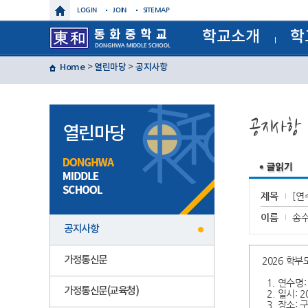
LOGIN
JOIN
SITEMAP
학교소개
학
학교장인사말
교육과정
Home
>
열린마당
>
공지사항
학교상징
정기시험
학교연혁
정기시험
교육목표
연간계획
특색사업
월간일정
공지사항
학교현황
급식일정
열린마당
건물배치도
각종서류
찾아오시는길
각종규정
보건실알
운동부
제이노스(
제목
[연
윈드 오
글마루
이름
송
공지사항
가정통신문
2026 학
1. 연수명
가정통신문(교육청)
2. 일시: 20
3. 장소: