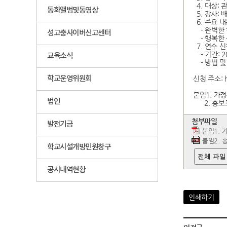
4. 대상: 
동화앨범및동영상
5. 강사: 
6. 주요 
- 완벽한 
성고충사이버신고센터
- 행복한 
7. 연수 
- 기간: 202
교육소식
- 방법 및
학교운영위원회
신청 주소: ht
붙임1. 가정
법인
2. 홍보포
첨부파일
발전기금
붙임1. 
붙임2. 
학교시설개방민원창구
전체 파일
공사내역현황
인쇄하기