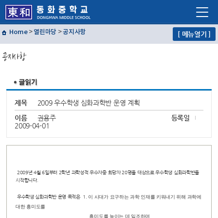
Home
>
열린마당
>
공지사항
[ 메뉴열기 ]
학교소개
공지사항
학교생활
교육프로그램
자유학년제
제목
2009 우수학생 심화과학반 운영 계획
학교혁신
이름
권용주
등록일
2009-04-01
열린마당
교사마당
2009년 4월 6일부터 2학년 과학성적 우수자중 희망자 20명을 대상으로 우수학생 심화과학반을
시작합니다.
우수학생 심화과학반 운영 목적은 1.
이 시대가 요구하는 과학 인재를 키워내기 위해 과학에
대한 흥미도를
흥미도를 높이는 데 일조하며