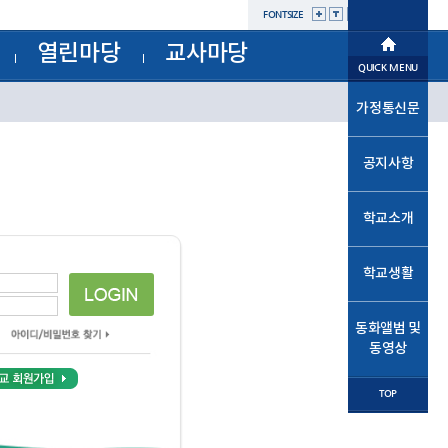
FONTSIZE
열린마당
교사마당
학교소개
QUICK MENU
공지사항
부서별자료실
학교생활
가정통신문
가정통신문
교육과정
가정통신문(교육청)
교육프로그램
동화앨범및동영상
성고충사이버신고센터
공지사항
자유학년제
교육소식
학교운영위원회
학교혁신
법인
학교소개
발전기금
열린마당
학교시설개방민원창구
공사내역현황
학교생활
교사마당
동화앨범 및
동영상
TOP