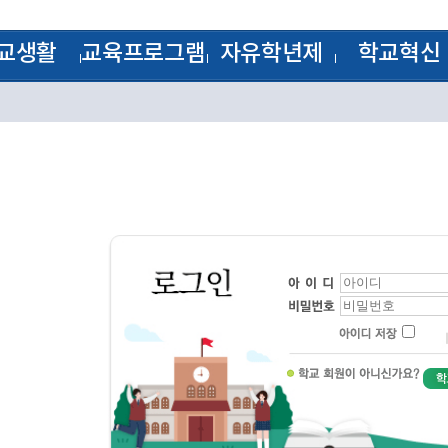
교생활
교육프로그램
자유학년제
학교혁신
방과후학교
1학년
학교혁신
 기출문제
꿈의 학교
2학년
혁신공감학교
모범답안
학습자료실
3학년
전문적 학습 공동체
학교평가
계획
교원능력개발평가
양식
림
J-Nos)
케스트라