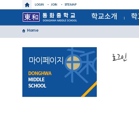
LOGIN
JOIN
SITEMAP
학교소개
학
학교장인사말
교육과정
Home
학교상징
정기시험
학교연혁
정기시험
교육목표
연간계획
특색사업
월간일정
로그인
학교현황
급식일정
마이페이지
건물배치도
각종서류
찾아오시는길
각종규정
보건실알
운동부
제이노스(
윈드 오
글마루