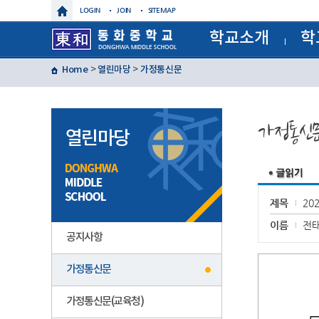
LOGIN
JOIN
SITEMAP
학교소개
학
학교장인사말
교육과정
Home
>
열린마당
>
가정통신문
학교상징
정기시험
학교연혁
정기시험
교육목표
연간계획
특색사업
월간일정
가정통신
학교현황
급식일정
열린마당
건물배치도
각종서류
찾아오시는길
각종규정
보건실알
운동부
제이노스(
제목
20
윈드 오
글마루
이름
전
공지사항
가정통신문
가정통신문(교육청)