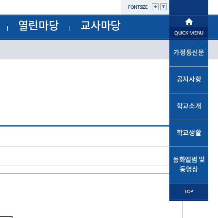
FONTSIZE
열린마당
교사마당
학교소개
QUICK MENU
공지사항
부서별자료실
학교생활
가정통신문
가정통신문
교육과정
가정통신문(교육청)
교육프로그램
동화앨범및동영상
성고충사이버신고센터
공지사항
자유학년제
교육소식
학교운영위원회
학교혁신
법인
학교소개
발전기금
열린마당
학교시설개방민원창구
공사내역현황
학교생활
교사마당
동화앨범 및
동영상
TOP