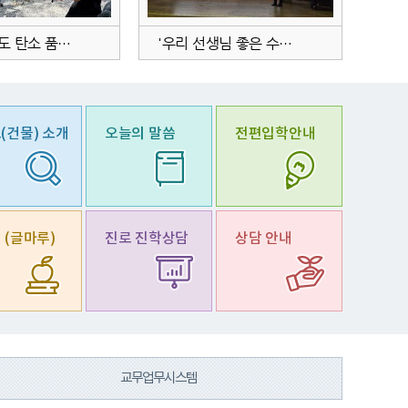
2026학년도 탄소 품은 숲에서 시작하는 그린미션 캠프
'우리 선생님 좋은 수업을 추천합니다.' 학생 공모전 수상 시상
202
(건물)
소개
오늘의
말씀
전편입학안내
서
(글마루)
진로 진학
상담
상담
안내
교무업무시스템