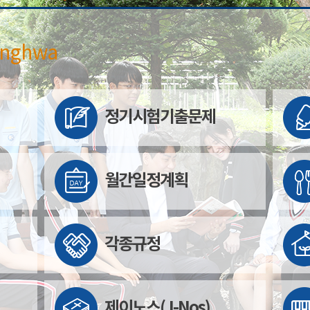
onghwa
정기시험기출문제
월간일정계획
각종규정
제이노스(J-Nos)