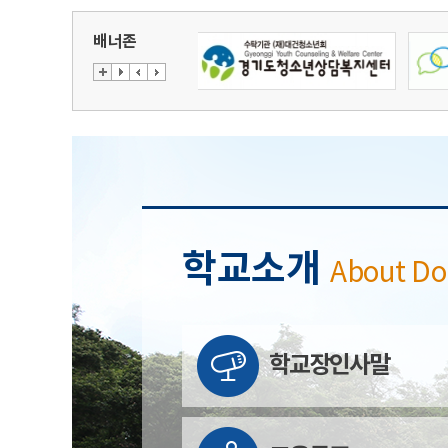
배너존
학교소개
About D
학교장인사말