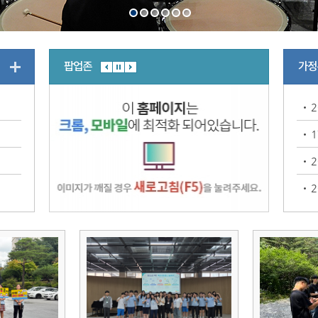
팝업존
가정