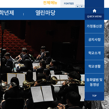
전체메뉴
FONTSIZE
학년제
열린마당
학교소개
QUICK MENU
학교생활
가정통신문
교육프로그램
공지사항
자유학년제
학교혁신
학교소개
열린마당
학교생활
교사마당
동화앨범 및
동영상
TOP