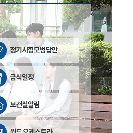
정기시험모범답안
급식일정
보건실알림
윈드 오케스트라