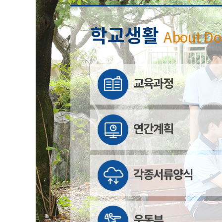
학교생활
About D
교육과정
연간계획
각종서류양식
운동부