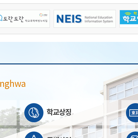
onghwa
학교상징