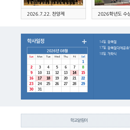
도 통일염원대회 시상
2026.7.22. 찬양제
학사일정
14일.
광복절
17일.
광복절대체공휴
2026년 08월
18일.
개학식
Sun
Mon
Tue
Wed
Thu
Fri
Sat
26
27
28
29
30
31
1
2
3
4
5
6
7
8
9
10
11
12
13
14
15
16
17
18
19
20
21
22
23
24
25
26
27
28
29
30
31
1
2
3
4
5
학교알림이